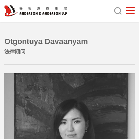
Otgontuya Davaanyam
法律顾问